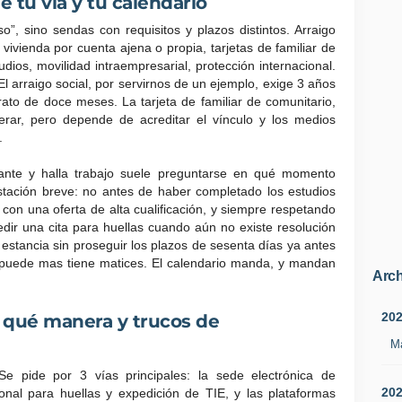
 tu vía y tu calendario
”, sino sendas con requisitos y plazos distintos. Arraigo
, vivienda por cuenta ajena o propia, tarjetas de familiar de
dios, movilidad intraempresarial, protección internacional.
l arraigo social, por servirnos de un ejemplo, exige 3 años
to de doce meses. La tarjeta de familiar de comunitario,
erar, pero depende de acreditar el vínculo y los medios
.
ante y halla trabajo suele preguntarse en qué momento
stación breve: no antes de haber completado los estudios
con una oferta de alta cualificación, y siempre respetando
edir una cita para huellas cuando aún no existe resolución
 estancia sin proseguir los plazos de sesenta días ya antes
e puede mas tiene matices. El calendario manda, y mandan
Arch
20
e qué manera y trucos de
M
 Se pide por 3 vías principales: la sede electrónica de
20
ional para huellas y expedición de TIE, y las plataformas