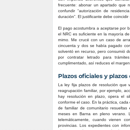
frecuente: abonar un apartado que n
confundir “autorización de residenci
duración”. El justificante debe coincidir
El pago acostumbra a aceptarse por ba
el NRC es suficiente en la mayoría de o
mimo. Me crucé con un caso de arrai
cincuenta y dos se había pagado con 
solventó en recurso, pero consumió dos
por contratar letrado para trámit
cumplimentado, así reduces el margen 
Plazos oficiales y plazo
La ley fija plazos de resolución que
reagrupación familiar, por ejemplo, ac
hay resolución en plazo, opera el si
conforme el caso. En la práctica, cada o
de familiar de comunitario resueltas
meses en Barna en pleno verano. L
telemáticamente, cuando vienen c
provincias. Los expedientes con info