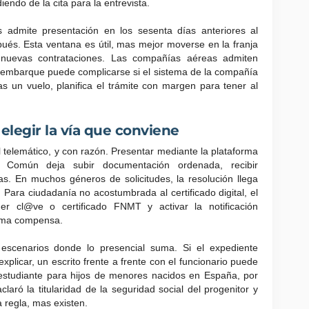
ndo de la cita para la entrevista.
s admite presentación en los sesenta días anteriores al
ués. Esta ventana es útil, mas mejor moverse en la franja
 nuevas contrataciones. Las compañías aéreas admiten
l embarque puede complicarse si el sistema de la compañía
tas un vuelo, planifica el trámite con margen para tener al
 elegir la vía que conviene
 telemático, y con razón. Presentar mediante la plataforma
o Común deja subir documentación ordenada, recibir
olas. En muchos géneros de solicitudes, la resolución llega
 Para ciudadanía no acostumbrada al certificado digital, el
r cl@ve o certificado FNMT y activar la notificación
tema compensa.
escenarios donde lo presencial suma. Si el expediente
plicar, un escrito frente a frente con el funcionario puede
de estudiante para hijos de menores nacidos en España, por
aró la titularidad de la seguridad social del progenitor y
a regla, mas existen.