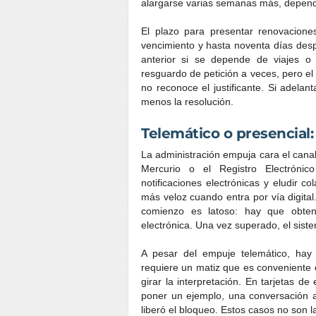
alargarse varias semanas más, dependie
El plazo para presentar renovacione
vencimiento y hasta noventa días desp
anterior si se depende de viajes o
resguardo de petición a veces, pero e
no reconoce el justificante. Si adelan
menos la resolución.
Telemático o presencial:
La administración empuja cara el canal
Mercurio o el Registro Electrónic
notificaciones electrónicas y eludir c
más veloz cuando entra por vía digital.
comienzo es latoso: hay que obtene
electrónica. Una vez superado, el sis
A pesar del empuje telemático, hay 
requiere un matiz que es conveniente ex
girar la interpretación. En tarjetas 
poner un ejemplo, una conversación acl
liberó el bloqueo. Estos casos no son l