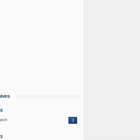
ives
26
arch
3
25