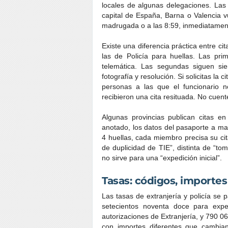
locales de algunas delegaciones. Las
capital de España, Barna o Valencia
madrugada o a las 8:59, inmediatament
Existe una diferencia práctica entre ci
las de Policía para huellas. Las pri
telemática. Las segundas siguen s
fotografía y resolución. Si solicitas la 
personas a las que el funcionario n
recibieron una cita resituada. No cuent
Algunas provincias publican citas en 
anotado, los datos del pasaporte a mano
4 huellas, cada miembro precisa su cita
de duplicidad de TIE”, distinta de “tom
no sirve para una “expedición inicial”.
Tasas: códigos, importes
Las tasas de extranjería y policía s
setecientos noventa doce para exp
autorizaciones de Extranjería, y 790 0
con importes diferentes que cambia