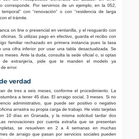
o corresponde. Por servirnos de un ejemplo, en la 052,
a temporal” con “renovación” o con “residencia de larga
 con el trámite.
nca on line o presencial en ventanilla, y el resguardo con
ficinas. Si utilizas pago en efectivo, guarda el recibo con
go familiar rechazado en primera instancia pues la tasa
una cifra inferior por usar una tabla desactualizada. Se
 meses. Ante la duda, consulta la sede oficial o, si optas
es de extranjería, pide que te manden el modelo ya
de error.
s de verdad
 van de tres a seis meses, conforme el procedimiento. La
ostumbra a tener 45 días. El arraigo social, 3 meses. Si no
lencio administrativo, que puede ser positivo o negativo
ficina arrastra su propia carga de trabajo. He visto tarjetas
 en 10 días en Granada, y la misma solicitud tardar dos
as renovaciones por cuenta extraña que se presentan
ompletas, se resuelven en 2 a 4 semanas en muchas
rmes de arraigo que pasan por servicios sociales pueden