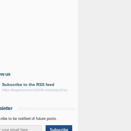
ow us
Subscribe to the RSS feed
https://legalizacionccfy948.overblog.fr/rss
letter
ribe to be notified of future posts.