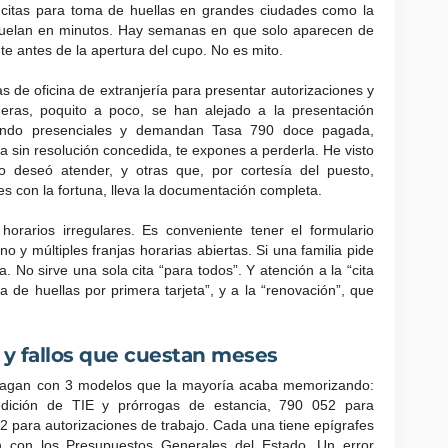
 citas para toma de huellas en grandes ciudades como la
 vuelan en minutos. Hay semanas en que solo aparecen de
e antes de la apertura del cupo. No es mito.
tas de oficina de extranjería para presentar autorizaciones y
meras, poquito a poco, se han alejado a la presentación
iendo presenciales y demandan Tasa 790 doce pagada,
cita sin resolución concedida, te expones a perderla. He visto
o deseó atender, y otras que, por cortesía del puesto,
es con la fortuna, lleva la documentación completa.
horarios irregulares. Es conveniente tener el formulario
 y múltiples franjas horarias abiertas. Si una familia pide
. No sirve una sola cita “para todos”. Y atención a la “cita
a de huellas por primera tarjeta”, y a la “renovación”, que
 y fallos que cuestan meses
e pagan con 3 modelos que la mayoría acaba memorizando:
edición de TIE y prórrogas de estancia, 790 052 para
62 para autorizaciones de trabajo. Cada una tiene epígrafes
n con los Presupuestos Generales del Estado. Un error